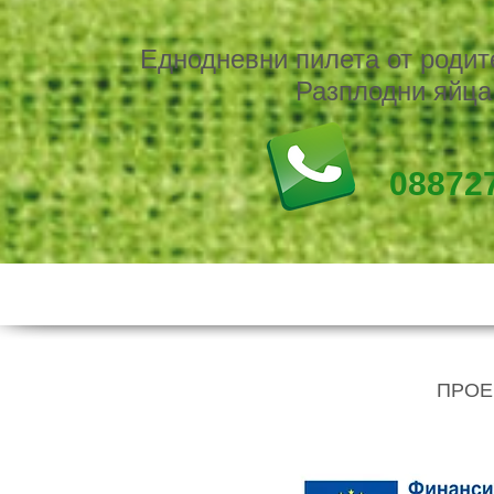
Еднодневни пилета от родите
Разплодни яйца.
088727
ПРОЕ