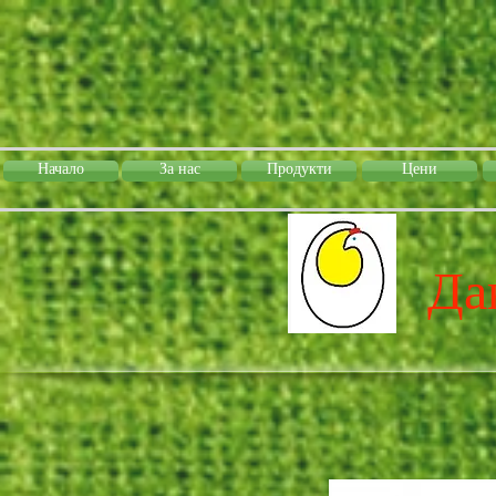
Начало
За нас
Продукти
Цени
Да